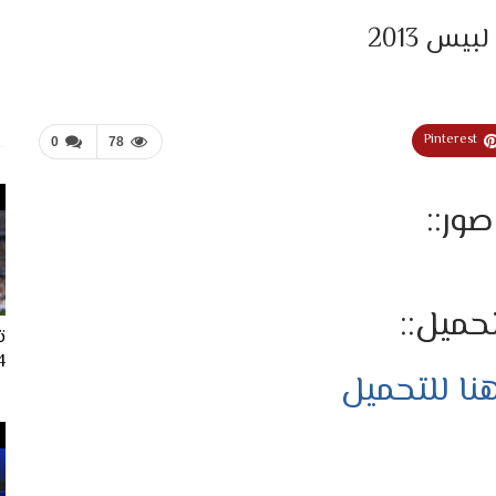
Pinterest
0
78
صور::
تحميل::
ت
024
ا للتحميل