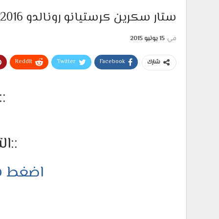
ستار سكرين كرستيانو رونالدو 2016 لبيس 2013
في
15 يونيو 2015
ReddIt
Twitter
Facebook
شارك
::
::ال
اضغط هن