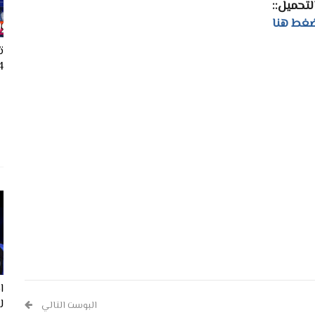
التحميل::
غط هنا
ت
24
ل
البوست التالي