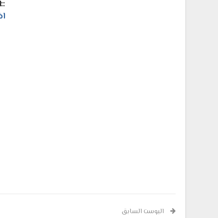
::
اض
البوست السابق