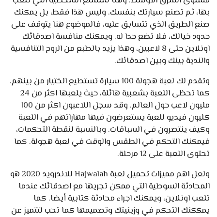
مستوى الشرق الأوسط. وهنا ستسنع الشخصية التي تلعب
بها، ثم تصنع سيارتك بنفسك. وليس هذا فقط، بل يمكنك
صنع الطريق الذي تتسابق عليه، فالموضوع هنا يتوقف على
حدود خيالك، فلا تضع حدا له. ويمكنك منافسة اصدقائك
اونلاين حتى 8 لاعبين، وهذا يزيد بالطبع من الروح التنافسية
والندية بينك وبين اصدقائك.
وتقدم لك لعبة هجولة 100 سيارة تستطيع الختيار من بينهم.
كما تحظى اللعبة بشعبية هائلة، حيث يلعبها اكثر من 24
مليون لاعب حول العالم. وقد سجل اللاعبون اكثر من 100
كليون فيديو للعبة يستعرضون فيها مهاراتهم في اللعبة
وكيف ينتصرون في السباقات. وبالنسبة لنقطة التحكمات،
فيمكنك التحكم في الطقس والوقت في لعبة هجولة. كما
تحتوى اللعبة على 12 مرحلة.
ولعل اهم مميزات تحميل لعبة Hajwalah للاندرويد 2020 هو
المحادثة السوطية التي ممكن تجريها مع اصدقائك عندما
تلعب اونلاين، ويمكنك اجراء محادثة كتابية أيضا. كما
يمككنك التحكم في وزينيتك وتصميمها كما تحب لتتميز عن