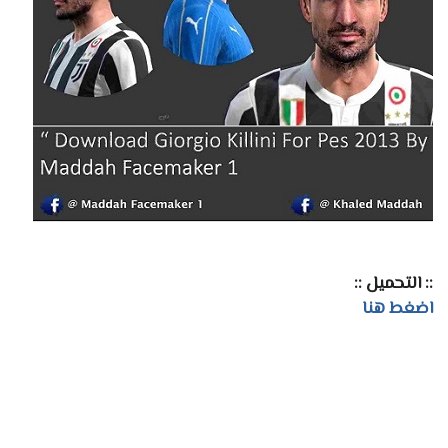
:: التحميل ::
اضغط هنا