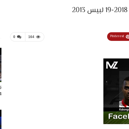
Pinterest
0
164
ت
024