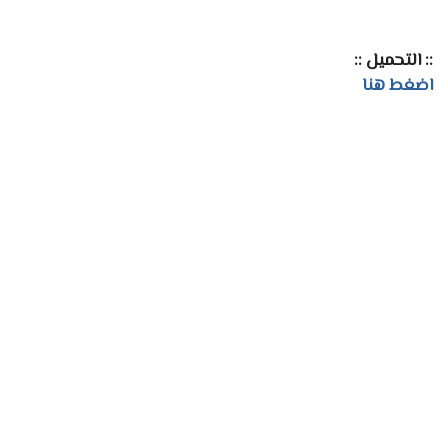
:: التحميل ::
اضغط هنا