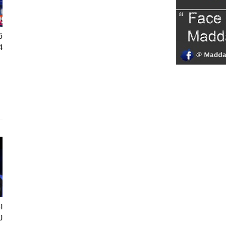
ت
24
ل