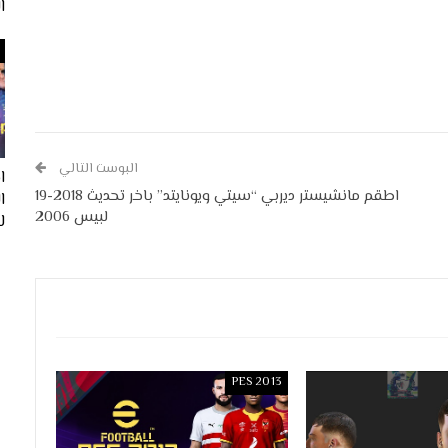
ا
البوست التالي
ا
اطقم مانشيستر ديربي “سيتي ويونايتد” باخر تحديث 2018-19
لبيس 2006
لفيف
PES 2013