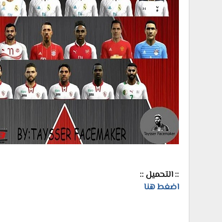
:: التحميل ::
اضغط هنا