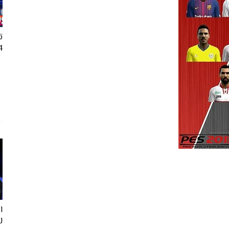
ت
24
ل