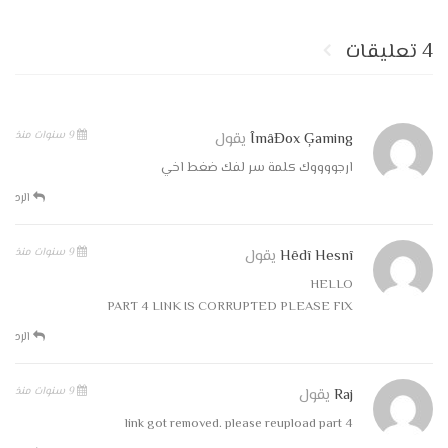
4 تعليقات
9 سنوات منذ
ÎmâĐox Ģaming
يقول
ارجووووك كلمة سر لفك ضغط اخي
الرد
9 سنوات منذ
Hêdî Hesnî
يقول
HELLO
PART 4 LINK IS CORRUPTED PLEASE FIX
الرد
9 سنوات منذ
Raj
يقول
link got removed. please reupload part 4