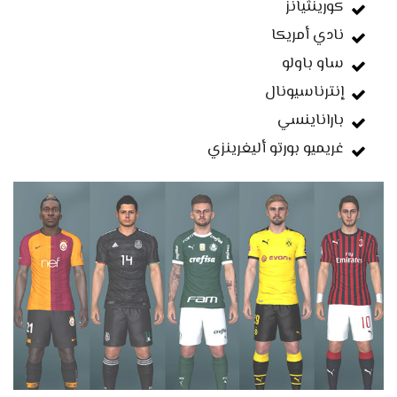
كورينثيانز
نادي أمريكا
ساو باولو
إنترناسيونال
باراناينسي
غريميو بورتو أليغرينزي