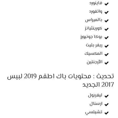
فاينورد
واتفورد
بالميراس
كورينثيانز
بوكا جونيورز
ريفر بليت
المكسيك
الأرجنتين
تحديث : محتويات باك اطقم 2019 لبيس
2017 الجديد
ليفربول
ارسنال
تشيلسي