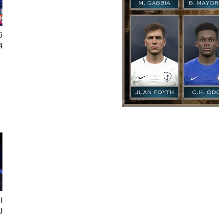
ت
24
ل