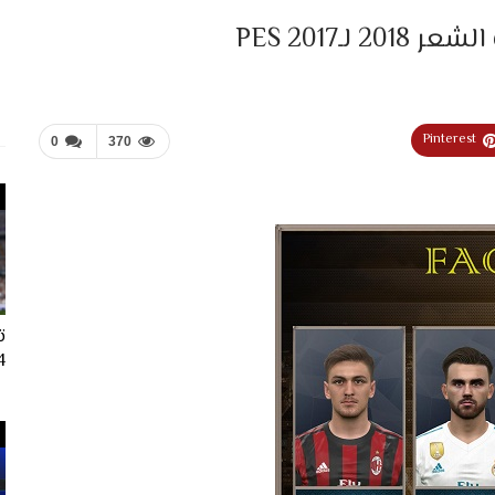
ـPES 2017
Pinterest
0
370
ت
024