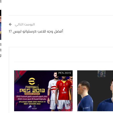
ا
البوست التالي
أفضل وجه للاعب كرستيانو لبيس 17
ا
لفيف
PES 2013