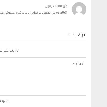
غير معرف
يقول
الباك ده من صنعى لو عيزين باكات غيره كلمونى ع
اترك رد
لن يتم نشر عن
شكرًا ل