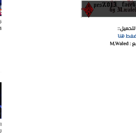
ت
التحميل::
24
غط هنا
M.Wale
ل