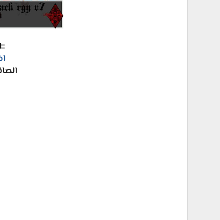
::
اض
الصانع : d