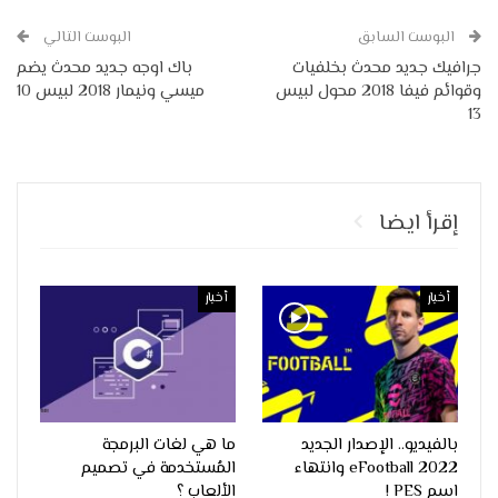
البوست السابق
البوست التالي
جرافيك جديد محدث بخلفيات
باك اوجه جديد محدث يضم
وقوائم فيفا 2018 محول لبيس
ميسي ونيمار 2018 لبيس 10
13
إقرأ ايضا
أخبار
أخبار
بالفيديو.. الإصدار الجديد
ما هي لغات البرمجة
eFootball 2022 وانتهاء
المُستخدمة في تصميم
اسم PES !
الألعاب ؟